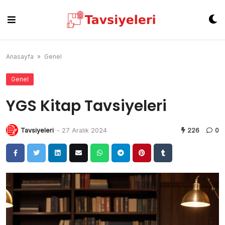
Skip
to
content
Anasayfa
»
Genel
Genel
YGS Kitap Tavsiyeleri
Tavsiyeleri
-
27 Aralık 2024
226
0