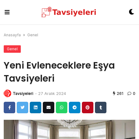
Skip
to
content
Anasayfa
»
Genel
Genel
Yeni Evleneceklere Eşya
Tavsiyeleri
Tavsiyeleri
-
27 Aralık 2024
261
0