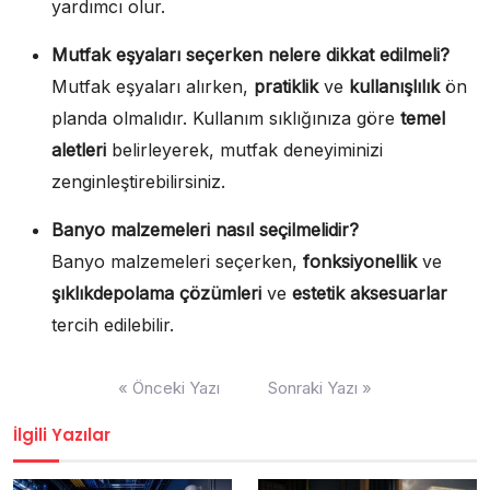
yardımcı olur.
Mutfak eşyaları seçerken nelere dikkat edilmeli?
Mutfak eşyaları alırken,
pratiklik
ve
kullanışlılık
ön
planda olmalıdır. Kullanım sıklığınıza göre
temel
aletleri
belirleyerek, mutfak deneyiminizi
zenginleştirebilirsiniz.
Banyo malzemeleri nasıl seçilmelidir?
Banyo malzemeleri seçerken,
fonksiyonellik
ve
şıklıkdepolama çözümleri
ve
estetik aksesuarlar
tercih edilebilir.
Yazı
« Önceki Yazı
Sonraki Yazı »
gezinmesi
İlgili Yazılar