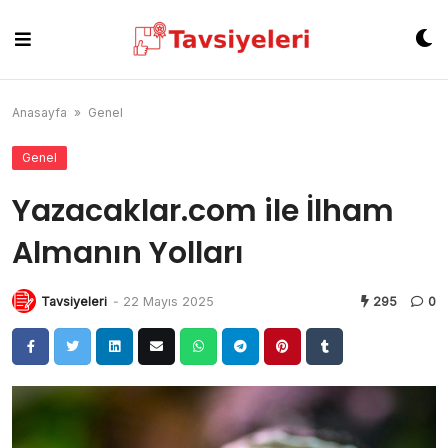
Skip
to
content
Anasayfa
»
Genel
Genel
Yazacaklar.com ile İlham
Almanın Yolları
Tavsiyeleri
-
22 Mayıs 2025
295
0