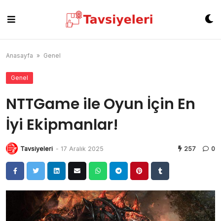
Skip
to
content
Anasayfa
»
Genel
Genel
NTTGame ile Oyun İçin En
İyi Ekipmanlar!
Tavsiyeleri
-
17 Aralık 2025
257
0