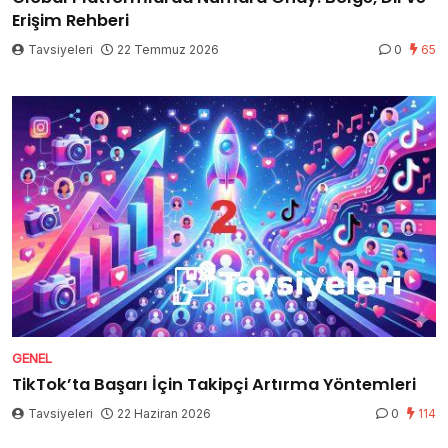
Erişim Rehberi
Tavsiyeleri
22 Temmuz 2026
0
65
GENEL
TikTok’ta Başarı İçin Takipçi Artırma Yöntemleri
Tavsiyeleri
22 Haziran 2026
0
114