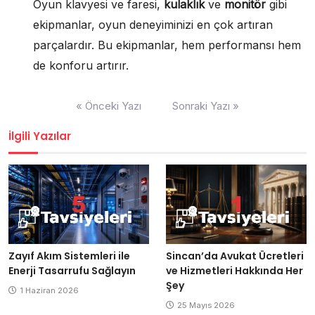
Oyun klavyesi ve faresi,
kulaklık
ve
monitör
gibi
ekipmanlar, oyun deneyiminizi en çok artıran
parçalardır. Bu ekipmanlar, hem performansı hem
de konforu artırır.
Yazı
« Önceki Yazı
Sonraki Yazı »
gezinmesi
İlgili Yazılar
Zayıf Akım Sistemleri ile
Sincan’da Avukat Ücretleri
Enerji Tasarrufu Sağlayın
ve Hizmetleri Hakkında Her
Şey
1 Haziran 2026
25 Mayıs 2026