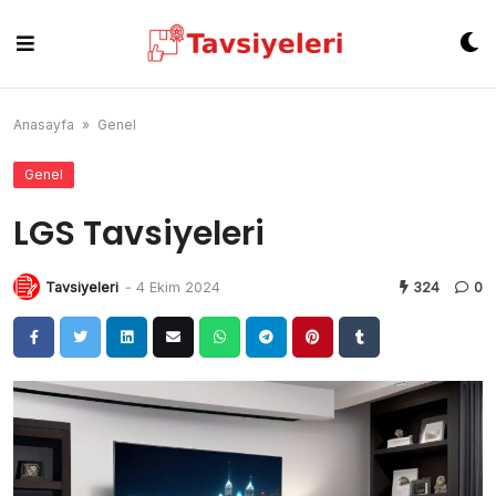
Skip
to
content
Anasayfa
»
Genel
Genel
LGS Tavsiyeleri
Tavsiyeleri
-
4 Ekim 2024
324
0