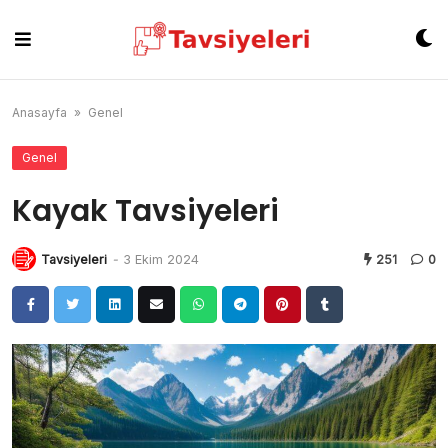
Skip
to
content
Anasayfa
»
Genel
Genel
Kayak Tavsiyeleri
Tavsiyeleri
-
3 Ekim 2024
251
0