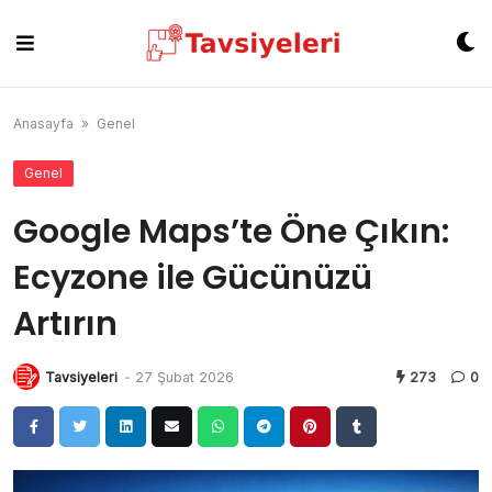
Skip
to
content
Anasayfa
»
Genel
Genel
Google Maps’te Öne Çıkın:
Ecyzone ile Gücünüzü
Artırın
Tavsiyeleri
-
27 Şubat 2026
273
0