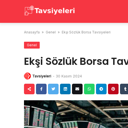
Skip
to
content
Anasayfa
»
Genel
»
Ekşi Sözlük Borsa Tavsiyeleri
Genel
Ekşi Sözlük Borsa Tav
Tavsiyeleri
-
30 Kasım 2024