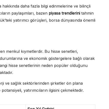
a hakkında daha fazla bilgi edinmelerine ve bilinçli
cıların paylaşımları, bazen
piyasa trendlerini
tahmin
zlük’teki yatırımcı görüşleri, borsa dünyasında önemli
dilen menkul kıymetlerdir. Bu hisse senetleri,
sal durumlarına ve ekonomik göstergelere bağlı olarak
r, hangi hisse senetlerinin neden popüler olduğunu
aktadır.
erji ve sağlık sektörlerinden şirketler ön plana
otansiyeli, yatırımcıların ilgisini çekmektedir.
Son Yıl Getirisi