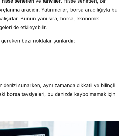
:
hisse senetleri
ve
tahviller
. Hisse senetleri, bir
borçlanma aracıdır. Yatırımcılar, borsa aracılığıyla bu
alışırlar. Bunun yanı sıra, borsa, ekonomik
eri de etkileyebilir.
esi gereken bazı noktalar şunlardır:
tlar denizi sunarken, aynı zamanda dikkatli ve bilinçli
’teki borsa tavsiyeleri, bu denizde kaybolmamak için