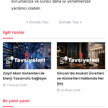
korumanıza ve süreci daha iyi yönetmenize
yardımcı olabilir.
Yazı
« Önceki Yazı
Sonraki Yazı »
gezinmesi
İlgili Yazılar
Zayıf Akım Sistemleri ile
Sincan’da Avukat Ücretleri
Enerji Tasarrufu Sağlayın
ve Hizmetleri Hakkında Her
Şey
1 Haziran 2026
25 Mayıs 2026
Bir yanıt yazın