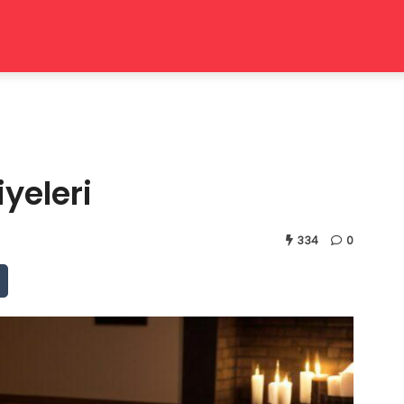
yeleri
334
0