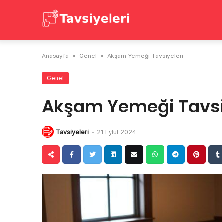
Skip
to
content
Anasayfa
»
Genel
»
Akşam Yemeği Tavsiyeleri
Genel
Akşam Yemeği Tavsi
Tavsiyeleri
-
21 Eylül 2024