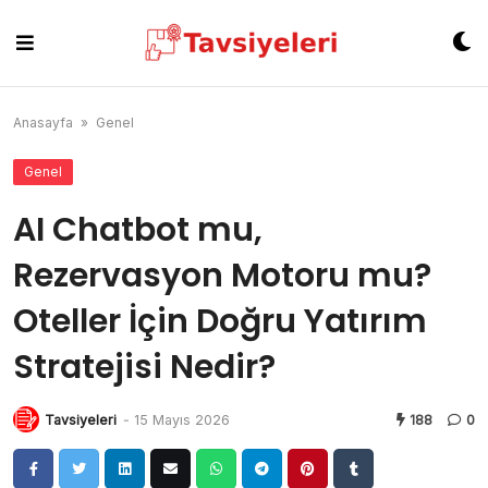
Skip
to
content
Anasayfa
»
Genel
Genel
AI Chatbot mu,
Rezervasyon Motoru mu?
Oteller İçin Doğru Yatırım
Stratejisi Nedir?
Tavsiyeleri
-
15 Mayıs 2026
188
0