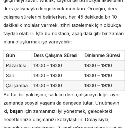
geçirmeyi sever. Ancak, sayesinde bu sosyal aktiviteleri
ders çalışmayla dengelemek mümkün. Örneğin, ders
çalışma sürelerini belirlerken, her 45 dakikada bir 10
dakikalık molalar vermek, zihni tazelemek için oldukça
faydalı olabilir. İşte bu noktada, aşağıdaki gibi bir zaman
planı oluşturmak işe yarayabilir:
Gün
Ders Çalışma Süresi
Dinlenme Süresi
Pazartesi
18:00 – 19:00
19:00 – 19:10
Salı
18:00 – 19:00
19:00 – 19:10
Çarşamba
18:00 – 19:00
19:00 – 19:10
Bu tür bir yaklaşımı, sadece ders çalışmayı değil, aynı
zamanda sosyal yaşamı da dengede tutar. Unutmayın
ki,
başarı
için zamanınızı iyi yönetmek, gelecekteki
hedeflerinize ulaşmanızı kolaylaştırır. Dolayısıyla,
becerilerinizi geliştirmek, 7. sınıf öğrencisi olarak sizi bir