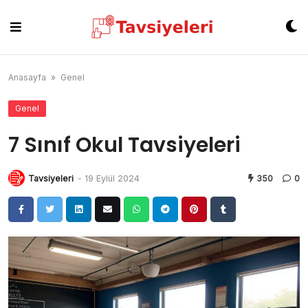
Skip
to
content
Anasayfa
»
Genel
Genel
7 Sınıf Okul Tavsiyeleri
Tavsiyeleri
-
19 Eylül 2024
350
0